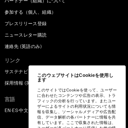
パートナー（組織）について
参加する（個人、組織）
プレスリリース登録
ニュースレター購読
連絡先 (英語のみ)
リンク
サステナビリティへの取り組み
このウェブサイトはCookieを使用し
ます
採用情報 (英語のみ)
このサイトではCookieを使って、ユーザー
に合わせたコンテンツや広告の表示、トラ
言語
フィックの分析を行っています。またユー
ザーによるサイトの利用状況についても情
EN
ES
中文
日本語
▪
▪
▪
報を収集し、ソーシャルメディアや広告配
信、データ解析の各パートナーに情報を共
有しています。ここで収集された情報は、