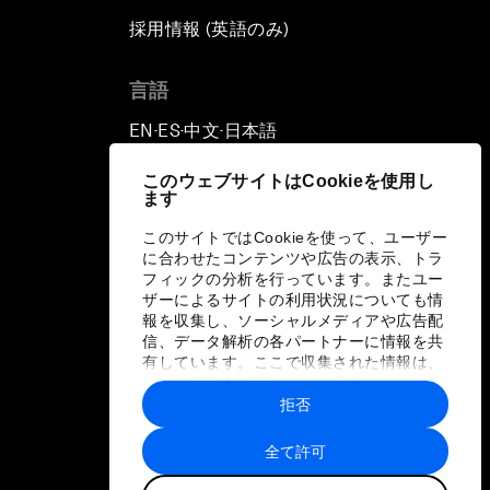
採用情報 (英語のみ)
て
言語
EN
ES
中文
日本語
▪
▪
▪
このウェブサイトはCookieを使用し
ます
このサイトではCookieを使って、ユーザー
に合わせたコンテンツや広告の表示、トラ
フィックの分析を行っています。またユー
ザーによるサイトの利用状況についても情
報を収集し、ソーシャルメディアや広告配
信、データ解析の各パートナーに情報を共
有しています。ここで収集された情報は、
ユーザーが各パートナーに提供した他の情
報や各パートナーのサービスを使用した際
拒否
に収集された情報と組み合わされ、各パー
トナーによって使用されることがありま
全て許可
す。