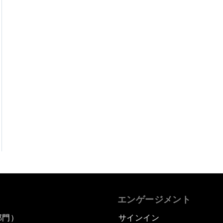
エンゲージメント
部門）
サインイン