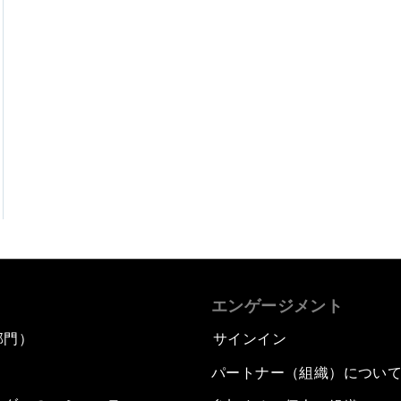
エンゲージメント
部門）
サインイン
パートナー（組織）につい