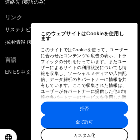
連絡先 (英語のみ)
リンク
サステナビリティへの取り組み
このウェブサイトはCookieを使用し
ます
採用情報 (英語のみ)
このサイトではCookieを使って、ユーザー
に合わせたコンテンツや広告の表示、トラ
言語
フィックの分析を行っています。またユー
ザーによるサイトの利用状況についても情
EN
ES
中文
日本語
▪
▪
▪
報を収集し、ソーシャルメディアや広告配
信、データ解析の各パートナーに情報を共
有しています。ここで収集された情報は、
ユーザーが各パートナーに提供した他の情
報や各パートナーのサービスを使用した際
に収集された情報と組み合わされ、各パー
拒否
トナーによって使用されることがありま
プライバシーポリシーと利用規約
す。
全て許可
サイトマップ
カスタム化
©
2026
世界経済フォーラム
EN
ES
中文
日本語