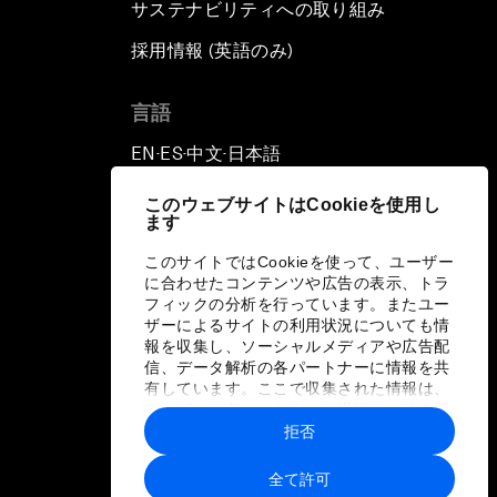
サステナビリティへの取り組み
採用情報 (英語のみ)
て
言語
EN
ES
中文
日本語
▪
▪
▪
このウェブサイトはCookieを使用し
ます
このサイトではCookieを使って、ユーザー
に合わせたコンテンツや広告の表示、トラ
フィックの分析を行っています。またユー
ザーによるサイトの利用状況についても情
報を収集し、ソーシャルメディアや広告配
信、データ解析の各パートナーに情報を共
有しています。ここで収集された情報は、
ユーザーが各パートナーに提供した他の情
報や各パートナーのサービスを使用した際
拒否
に収集された情報と組み合わされ、各パー
トナーによって使用されることがありま
全て許可
す。