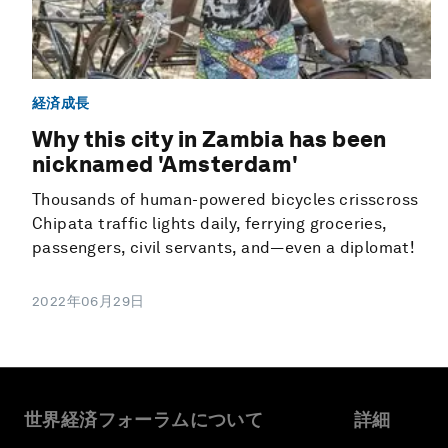
経済成長
Why this city in Zambia has been
nicknamed 'Amsterdam'
Thousands of human-powered bicycles crisscross
Chipata traffic lights daily, ferrying groceries,
passengers, civil servants, and—even a diplomat!
2022年06月29日
世界経済フォーラムについて
詳細