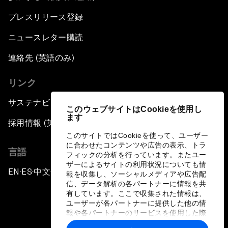
プレスリリース登録
ニュースレター購読
連絡先 (英語のみ)
リンク
サステナビリティへの取り組み
このウェブサイトはCookieを使用し
ます
採用情報 (英語のみ)
このサイトではCookieを使って、ユーザー
に合わせたコンテンツや広告の表示、トラ
言語
フィックの分析を行っています。またユー
ザーによるサイトの利用状況についても情
EN
ES
中文
日本語
▪
▪
▪
報を収集し、ソーシャルメディアや広告配
信、データ解析の各パートナーに情報を共
有しています。ここで収集された情報は、
ユーザーが各パートナーに提供した他の情
報や各パートナーのサービスを使用した際
に収集された情報と組み合わされ、各パー