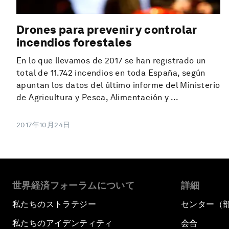
Drones para prevenir y controlar
incendios forestales
En lo que llevamos de 2017 se han registrado un
total de 11.742 incendios en toda España, según
apuntan los datos del último informe del Ministerio
de Agricultura y Pesca, Alimentación y ...
2017年10月24日
世界経済フォーラムについて
詳細
私たちのストラテジー
センター（
私たちのアイデンティティ
会合