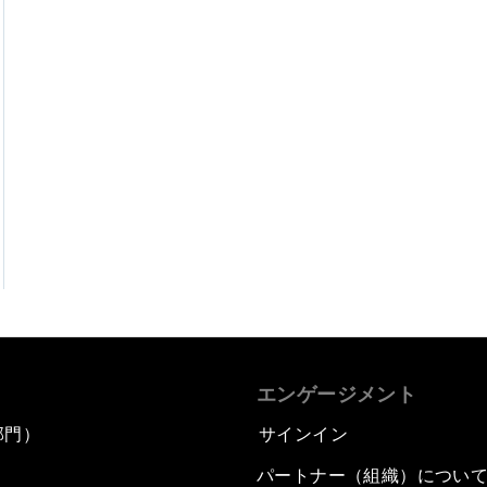
エンゲージメント
部門）
サインイン
パートナー（組織）につい