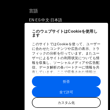
言語
EN
ES
中文
日本語
▪
▪
▪
このウェブサイトはCookieを使用し
ます
このサイトではCookieを使って、ユーザー
に合わせたコンテンツや広告の表示、トラ
フィックの分析を行っています。またユー
ザーによるサイトの利用状況についても情
報を収集し、ソーシャルメディアや広告配
信、データ解析の各パートナーに情報を共
有しています。ここで収集された情報は、
ユーザーが各パートナーに提供した他の情
報や各パートナーのサービスを使用した際
拒否
に収集された情報と組み合わされ、各パー
トナーによって使用されることがありま
全て許可
す。
カスタム化