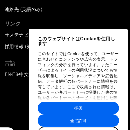
連絡先 (英語のみ)
リンク
サステナビリティへの取り組み
このウェブサイトはCookieを使用し
ます
採用情報 (英語のみ)
このサイトではCookieを使って、ユーザー
に合わせたコンテンツや広告の表示、トラ
言語
フィックの分析を行っています。またユー
ザーによるサイトの利用状況についても情
EN
ES
中文
日本語
▪
▪
▪
報を収集し、ソーシャルメディアや広告配
信、データ解析の各パートナーに情報を共
有しています。ここで収集された情報は、
ユーザーが各パートナーに提供した他の情
報や各パートナーのサービスを使用した際
に収集された情報と組み合わされ、各パー
拒否
トナーによって使用されることがありま
プライバシーポリシーと利用規約
す。
全て許可
サイトマップ