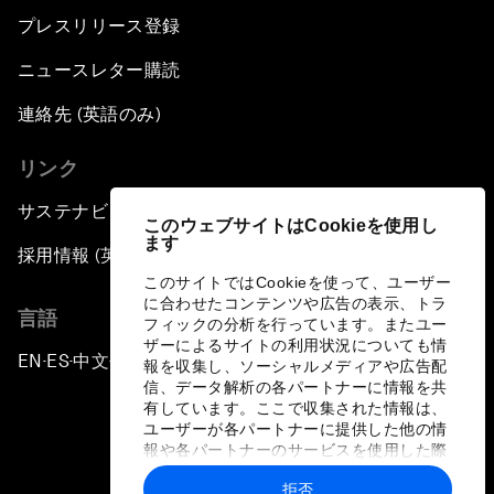
プレスリリース登録
ニュースレター購読
連絡先 (英語のみ)
リンク
サステナビリティへの取り組み
このウェブサイトはCookieを使用し
ます
採用情報 (英語のみ)
このサイトではCookieを使って、ユーザー
に合わせたコンテンツや広告の表示、トラ
言語
フィックの分析を行っています。またユー
ザーによるサイトの利用状況についても情
EN
ES
中文
日本語
▪
▪
▪
報を収集し、ソーシャルメディアや広告配
信、データ解析の各パートナーに情報を共
有しています。ここで収集された情報は、
ユーザーが各パートナーに提供した他の情
報や各パートナーのサービスを使用した際
に収集された情報と組み合わされ、各パー
拒否
トナーによって使用されることがありま