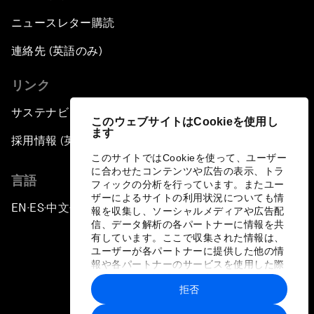
ニュースレター購読
連絡先 (英語のみ)
リンク
サステナビリティへの取り組み
このウェブサイトはCookieを使用し
ます
採用情報 (英語のみ)
このサイトではCookieを使って、ユーザー
に合わせたコンテンツや広告の表示、トラ
言語
フィックの分析を行っています。またユー
ザーによるサイトの利用状況についても情
EN
ES
中文
日本語
▪
▪
▪
報を収集し、ソーシャルメディアや広告配
信、データ解析の各パートナーに情報を共
有しています。ここで収集された情報は、
ユーザーが各パートナーに提供した他の情
報や各パートナーのサービスを使用した際
に収集された情報と組み合わされ、各パー
拒否
トナーによって使用されることがありま
プライバシーポリシーと利用規約
す。