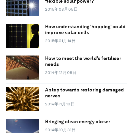
flexible solar power?
2015年03月05日
How understanding ‘hopping’ could
improve solar cells
2015年01月14日
How to meet the world’s fertiliser
needs
2014年12月08日
A step towards restoring damaged
nerves
2014年11月10日
Bringing clean energy closer
2014年10月31日