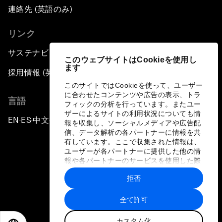
連絡先 (英語のみ)
リンク
サステナビリティへの取り組み
このウェブサイトはCookieを使用し
ます
採用情報 (英語のみ)
このサイトではCookieを使って、ユーザー
に合わせたコンテンツや広告の表示、トラ
言語
フィックの分析を行っています。またユー
ザーによるサイトの利用状況についても情
EN
ES
中文
日本語
▪
▪
▪
報を収集し、ソーシャルメディアや広告配
信、データ解析の各パートナーに情報を共
有しています。ここで収集された情報は、
ユーザーが各パートナーに提供した他の情
報や各パートナーのサービスを使用した際
に収集された情報と組み合わされ、各パー
拒否
トナーによって使用されることがありま
プライバシーポリシーと利用規約
す。
全て許可
サイトマップ
カスタム化