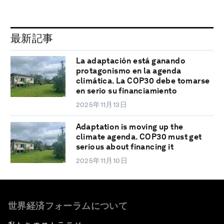
最新記事
La adaptación está ganando
protagonismo en la agenda
climática. La COP30 debe tomarse
en serio su financiamiento
2025年11月13日
Adaptation is moving up the
climate agenda. COP30 must get
serious about financing it
2025年11月10日
世界経済フォーラムについて