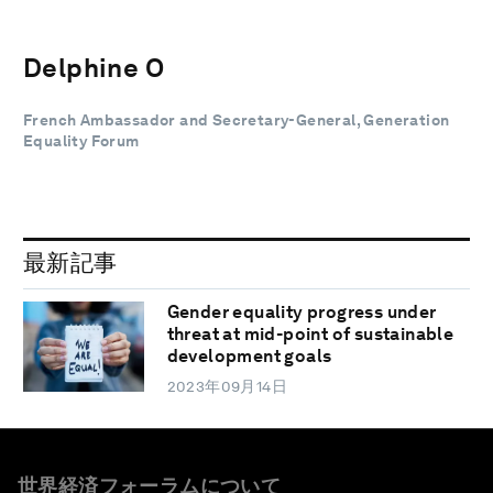
Delphine O
French Ambassador and Secretary-General, Generation
Equality Forum
最新記事
Gender equality progress under
threat at mid-point of sustainable
development goals
2023年09月14日
世界経済フォーラムについて