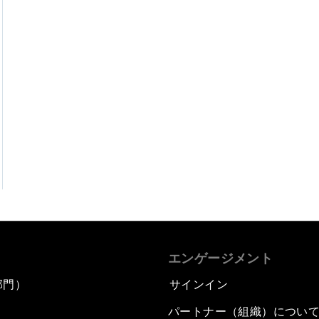
エンゲージメント
部門）
サインイン
パートナー（組織）につい