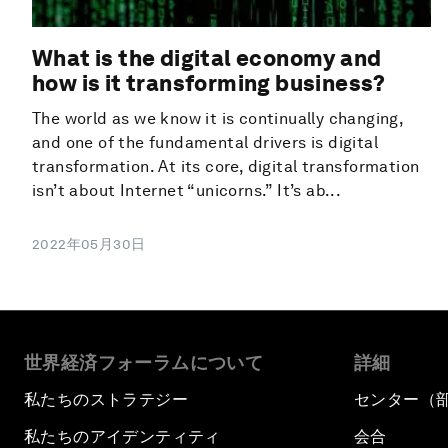
What is the digital economy and
how is it transforming business?
The world as we know it is continually changing,
and one of the fundamental drivers is digital
transformation. At its core, digital transformation
isn’t about Internet “unicorns.” It’s ab...
2022年05月30日
世界経済フォーラムについて
詳細
私たちのストラテジー
センター（
私たちのアイデンティティ
会合