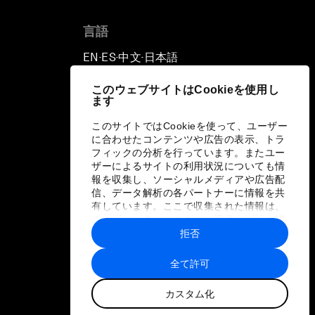
言語
EN
ES
中文
日本語
▪
▪
▪
このウェブサイトはCookieを使用し
ます
このサイトではCookieを使って、ユーザー
に合わせたコンテンツや広告の表示、トラ
フィックの分析を行っています。またユー
ザーによるサイトの利用状況についても情
報を収集し、ソーシャルメディアや広告配
信、データ解析の各パートナーに情報を共
有しています。ここで収集された情報は、
ユーザーが各パートナーに提供した他の情
報や各パートナーのサービスを使用した際
拒否
に収集された情報と組み合わされ、各パー
トナーによって使用されることがありま
全て許可
す。
カスタム化