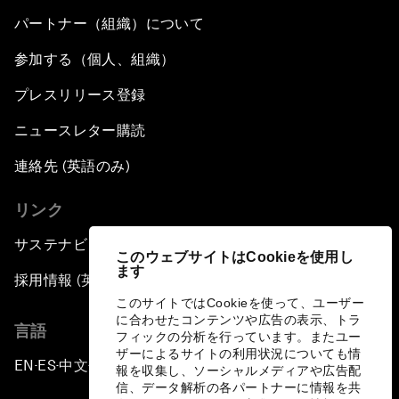
パートナー（組織）について
参加する（個人、組織）
プレスリリース登録
ニュースレター購読
連絡先 (英語のみ)
リンク
サステナビリティへの取り組み
このウェブサイトはCookieを使用し
ます
採用情報 (英語のみ)
このサイトではCookieを使って、ユーザー
に合わせたコンテンツや広告の表示、トラ
言語
フィックの分析を行っています。またユー
ザーによるサイトの利用状況についても情
EN
ES
中文
日本語
▪
▪
▪
報を収集し、ソーシャルメディアや広告配
信、データ解析の各パートナーに情報を共