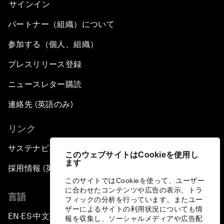
サインイン
パートナー（組織）について
参加する（個人、組織）
プレスリリース登録
ニュースレター購読
連絡先 (英語のみ)
リンク
サステナビリティへの取り組み
このウェブサイトはCookieを使用し
ます
採用情報 (英語のみ)
このサイトではCookieを使って、ユーザー
に合わせたコンテンツや広告の表示、トラ
言語
フィックの分析を行っています。またユー
ザーによるサイトの利用状況についても情
EN
ES
中文
日本語
▪
▪
▪
報を収集し、ソーシャルメディアや広告配