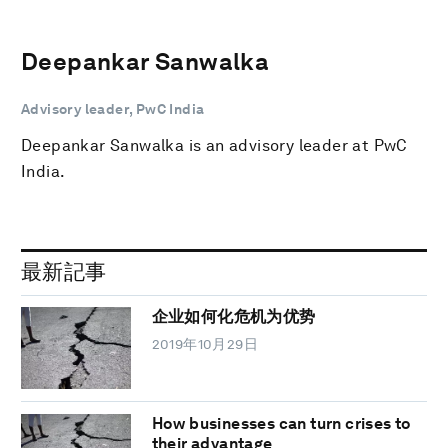
Deepankar Sanwalka
Advisory leader, PwC India
Deepankar Sanwalka is an advisory leader at PwC
India.
最新記事
企业如何化危机为优势
2019年10月29日
How businesses can turn crises to
their advantage