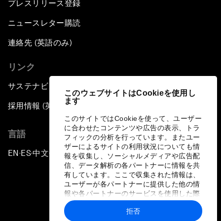
プレスリリース登録
ニュースレター購読
連絡先 (英語のみ)
リンク
サステナビリティへの取り組み
このウェブサイトはCookieを使用し
ます
採用情報 (英語のみ)
このサイトではCookieを使って、ユーザー
に合わせたコンテンツや広告の表示、トラ
言語
フィックの分析を行っています。またユー
ザーによるサイトの利用状況についても情
EN
ES
中文
日本語
▪
▪
▪
報を収集し、ソーシャルメディアや広告配
信、データ解析の各パートナーに情報を共
有しています。ここで収集された情報は、
ユーザーが各パートナーに提供した他の情
報や各パートナーのサービスを使用した際
に収集された情報と組み合わされ、各パー
拒否
トナーによって使用されることがありま
プライバシーポリシーと利用規約