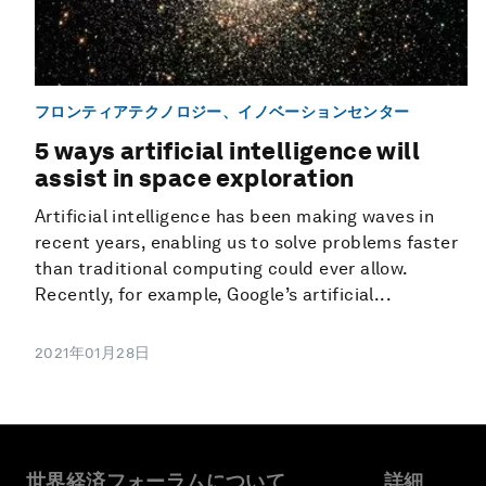
フロンティアテクノロジー、イノベーションセンター
5 ways artificial intelligence will
assist in space exploration
Artificial intelligence has been making waves in
recent years, enabling us to solve problems faster
than traditional computing could ever allow.
Recently, for example, Google’s artificial...
2021年01月28日
世界経済フォーラムについて
詳細