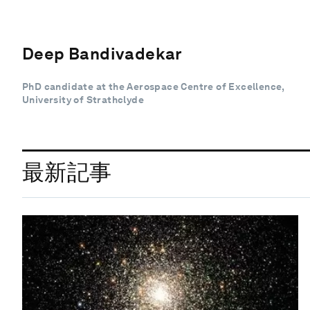
Deep Bandivadekar
PhD candidate at the Aerospace Centre of Excellence,
University of Strathclyde
最新記事