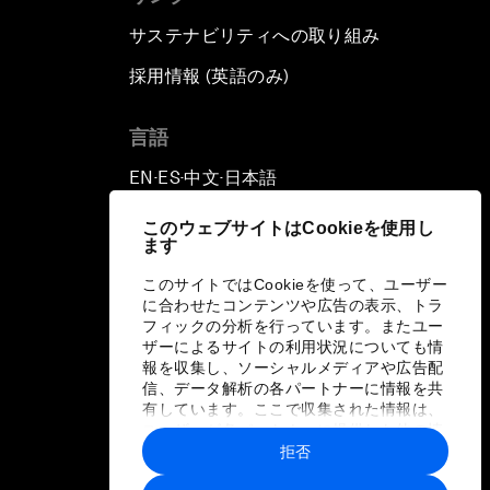
サステナビリティへの取り組み
採用情報 (英語のみ)
て
言語
EN
ES
中文
日本語
▪
▪
▪
このウェブサイトはCookieを使用し
ます
このサイトではCookieを使って、ユーザー
に合わせたコンテンツや広告の表示、トラ
フィックの分析を行っています。またユー
ザーによるサイトの利用状況についても情
報を収集し、ソーシャルメディアや広告配
信、データ解析の各パートナーに情報を共
有しています。ここで収集された情報は、
ユーザーが各パートナーに提供した他の情
報や各パートナーのサービスを使用した際
拒否
に収集された情報と組み合わされ、各パー