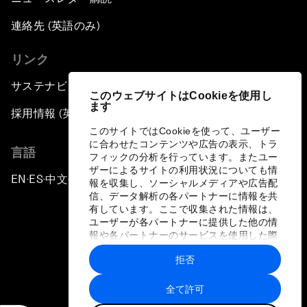
連絡先 (英語のみ)
リンク
サステナビリティへの取り組み
このウェブサイトはCookieを使用し
ます
採用情報 (英語のみ)
このサイトではCookieを使って、ユーザー
に合わせたコンテンツや広告の表示、トラ
言語
フィックの分析を行っています。またユー
ザーによるサイトの利用状況についても情
EN
ES
中文
日本語
▪
▪
▪
報を収集し、ソーシャルメディアや広告配
信、データ解析の各パートナーに情報を共
有しています。ここで収集された情報は、
ユーザーが各パートナーに提供した他の情
報や各パートナーのサービスを使用した際
に収集された情報と組み合わされ、各パー
拒否
トナーによって使用されることがありま
プライバシーポリシーと利用規約
す。
全て許可
サイトマップ