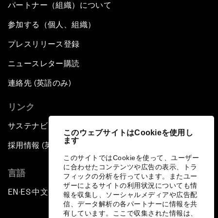
パートナー（組織）について
参加する（個人、組織）
プレスリリース登録
ニュースレター購読
連絡先 (英語のみ)
リンク
サステナビリティへの取り組み
このウェブサイトはCookieを使用し
ます
採用情報 (英語のみ)
このサイトではCookieを使って、ユーザー
に合わせたコンテンツや広告の表示、トラ
言語
フィックの分析を行っています。またユー
ザーによるサイトの利用状況についても情
EN
ES
中文
日本語
▪
▪
▪
報を収集し、ソーシャルメディアや広告配
信、データ解析の各パートナーに情報を共
有しています。ここで収集された情報は、