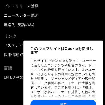
プレスリリース登録
ニュースレター購読
連絡先 (英語のみ)
リンク
サステナビリティへの取り組み
このウェブサイトはCookieを使用し
ます
採用情報 (英語のみ)
このサイトではCookieを使って、ユーザー
に合わせたコンテンツや広告の表示、トラ
言語
フィックの分析を行っています。またユー
ザーによるサイトの利用状況についても情
EN
ES
中文
日本語
▪
▪
▪
報を収集し、ソーシャルメディアや広告配
信、データ解析の各パートナーに情報を共
有しています。ここで収集された情報は、
ユーザーが各パートナーに提供した他の情
報や各パートナーのサービスを使用した際
に収集された情報と組み合わされ、各パー
拒否