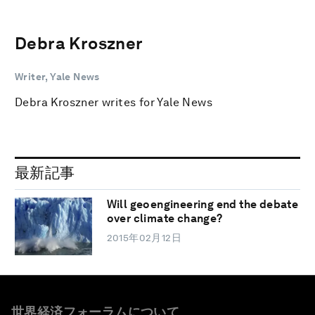
Debra Kroszner
Writer, Yale News
Debra Kroszner writes for Yale News
最新記事
Will geoengineering end the debate
over climate change?
2015年02月12日
世界経済フォーラムについて