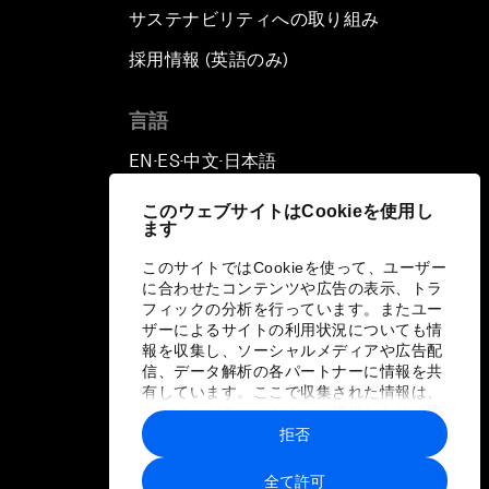
サステナビリティへの取り組み
採用情報 (英語のみ)
て
言語
EN
ES
中文
日本語
▪
▪
▪
このウェブサイトはCookieを使用し
ます
このサイトではCookieを使って、ユーザー
に合わせたコンテンツや広告の表示、トラ
フィックの分析を行っています。またユー
ザーによるサイトの利用状況についても情
報を収集し、ソーシャルメディアや広告配
信、データ解析の各パートナーに情報を共
有しています。ここで収集された情報は、
ユーザーが各パートナーに提供した他の情
報や各パートナーのサービスを使用した際
拒否
に収集された情報と組み合わされ、各パー
トナーによって使用されることがありま
全て許可