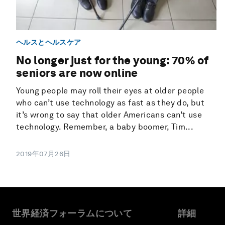
ヘルスとヘルスケア
No longer just for the young: 70% of
seniors are now online
Young people may roll their eyes at older people
who can’t use technology as fast as they do, but
it’s wrong to say that older Americans can’t use
technology. Remember, a baby boomer, Tim...
2019年07月26日
世界経済フォーラムについて
詳細