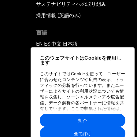
サステナビリティへの取り組み
採用情報 (英語のみ)
て
言語
EN
ES
中文
日本語
▪
▪
▪
このウェブサイトはCookieを使用し
ます
このサイトではCookieを使って、ユーザー
に合わせたコンテンツや広告の表示、トラ
フィックの分析を行っています。またユー
ザーによるサイトの利用状況についても情
報を収集し、ソーシャルメディアや広告配
信、データ解析の各パートナーに情報を共
有しています。ここで収集された情報は、
ユーザーが各パートナーに提供した他の情
報や各パートナーのサービスを使用した際
拒否
に収集された情報と組み合わされ、各パー
トナーによって使用されることがありま
全て許可