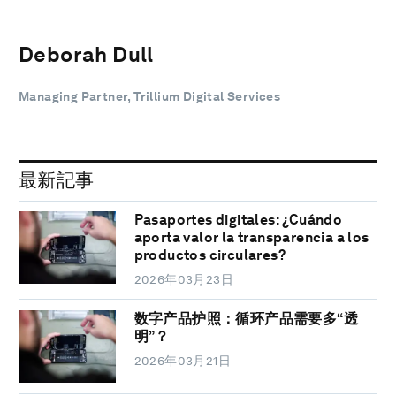
Deborah Dull
Managing Partner, Trillium Digital Services
最新記事
Pasaportes digitales: ¿Cuándo
aporta valor la transparencia a los
productos circulares?
2026年03月23日
数字产品护照：循环产品需要多“透
明”？
2026年03月21日