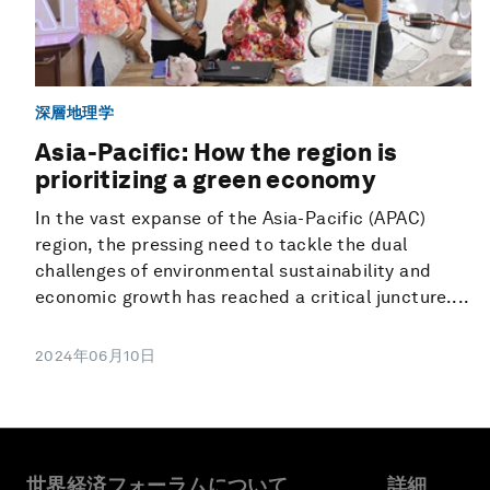
深層地理学
Asia-Pacific: How the region is
prioritizing a green economy
In the vast expanse of the Asia-Pacific (APAC)
region, the pressing need to tackle the dual
challenges of environmental sustainability and
economic growth has reached a critical juncture....
2024年06月10日
世界経済フォーラムについて
詳細