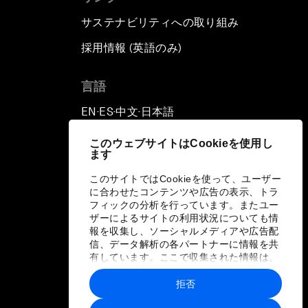
サステナビリティへの取り組み
採用情報 (英語のみ)
て
言語
EN
ES
中文
日本語
▪
▪
▪
このウェブサイトはCookieを使用し
ます
このサイトではCookieを使って、ユーザー
に合わせたコンテンツや広告の表示、トラ
フィックの分析を行っています。またユー
ザーによるサイトの利用状況についても情
報を収集し、ソーシャルメディアや広告配
信、データ解析の各パートナーに情報を共
有しています。ここで収集された情報は、
ユーザーが各パートナーに提供した他の情
報や各パートナーのサービスを使用した際
拒否
に収集された情報と組み合わされ、各パー