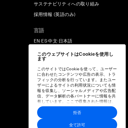
サステナビリティへの取り組み
採用情報 (英語のみ)
て
言語
EN
ES
中文
日本語
▪
▪
▪
このウェブサイトはCookieを使用し
ます
このサイトではCookieを使って、ユーザー
に合わせたコンテンツや広告の表示、トラ
フィックの分析を行っています。またユー
ザーによるサイトの利用状況についても情
報を収集し、ソーシャルメディアや広告配
信、データ解析の各パートナーに情報を共
有しています。ここで収集された情報は、
ユーザーが各パートナーに提供した他の情
報や各パートナーのサービスを使用した際
拒否
に収集された情報と組み合わされ、各パー
トナーによって使用されることがありま
全て許可