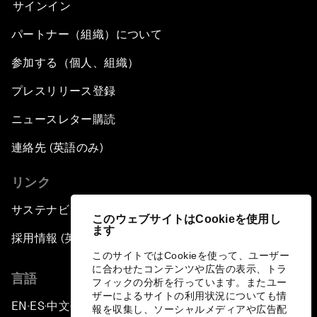
サインイン
パートナー（組織）について
参加する（個人、組織）
プレスリリース登録
ニュースレター購読
連絡先 (英語のみ)
リンク
サステナビリティへの取り組み
このウェブサイトはCookieを使用し
ます
採用情報 (英語のみ)
このサイトではCookieを使って、ユーザー
に合わせたコンテンツや広告の表示、トラ
言語
フィックの分析を行っています。またユー
ザーによるサイトの利用状況についても情
EN
ES
中文
日本語
▪
▪
▪
報を収集し、ソーシャルメディアや広告配