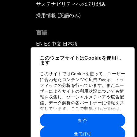
サステナビリティへの取り組み
採用情報 (英語のみ)
て
言語
EN
ES
中文
日本語
▪
▪
▪
このウェブサイトはCookieを使用し
ます
このサイトではCookieを使って、ユーザー
に合わせたコンテンツや広告の表示、トラ
フィックの分析を行っています。またユー
ザーによるサイトの利用状況についても情
報を収集し、ソーシャルメディアや広告配
信、データ解析の各パートナーに情報を共
有しています。ここで収集された情報は、
ユーザーが各パートナーに提供した他の情
報や各パートナーのサービスを使用した際
拒否
に収集された情報と組み合わされ、各パー
トナーによって使用されることがありま
全て許可