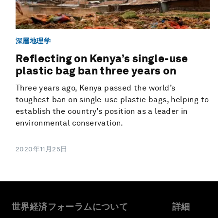
深層地理学
Reflecting on Kenya’s single-use
plastic bag ban three years on
Three years ago, Kenya passed the world’s
toughest ban on single-use plastic bags, helping to
establish the country’s position as a leader in
environmental conservation.
2020年11月25日
世界経済フォーラムについて
詳細