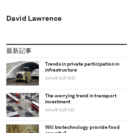
David Lawrence
最新記事
Trends in private participation in
infrastructure
2014年12月18日
The worrying trend in transport
investment
2014年12月11日
Will biotechnology provide food