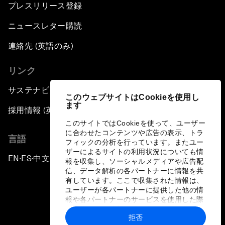
プレスリリース登録
ニュースレター購読
連絡先 (英語のみ)
リンク
サステナビリティへの取り組み
このウェブサイトはCookieを使用し
ます
採用情報 (英語のみ)
このサイトではCookieを使って、ユーザー
に合わせたコンテンツや広告の表示、トラ
言語
フィックの分析を行っています。またユー
ザーによるサイトの利用状況についても情
EN
ES
中文
日本語
▪
▪
▪
報を収集し、ソーシャルメディアや広告配
信、データ解析の各パートナーに情報を共
有しています。ここで収集された情報は、
ユーザーが各パートナーに提供した他の情
報や各パートナーのサービスを使用した際
に収集された情報と組み合わされ、各パー
拒否
トナーによって使用されることがありま