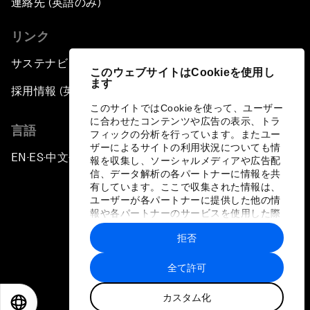
連絡先 (英語のみ)
リンク
サステナビリティへの取り組み
このウェブサイトはCookieを使用し
ます
採用情報 (英語のみ)
このサイトではCookieを使って、ユーザー
に合わせたコンテンツや広告の表示、トラ
言語
フィックの分析を行っています。またユー
ザーによるサイトの利用状況についても情
EN
ES
中文
日本語
▪
▪
▪
報を収集し、ソーシャルメディアや広告配
信、データ解析の各パートナーに情報を共
有しています。ここで収集された情報は、
ユーザーが各パートナーに提供した他の情
報や各パートナーのサービスを使用した際
に収集された情報と組み合わされ、各パー
拒否
トナーによって使用されることがありま
プライバシーポリシーと利用規約
す。
全て許可
サイトマップ
カスタム化
©
2026
世界経済フォーラム
EN
ES
中文
日本語