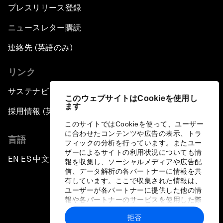
プレスリリース登録
ニュースレター購読
連絡先 (英語のみ)
リンク
サステナビリティへの取り組み
このウェブサイトはCookieを使用し
ます
採用情報 (英語のみ)
このサイトではCookieを使って、ユーザー
に合わせたコンテンツや広告の表示、トラ
言語
フィックの分析を行っています。またユー
ザーによるサイトの利用状況についても情
EN
ES
中文
日本語
▪
▪
▪
報を収集し、ソーシャルメディアや広告配
信、データ解析の各パートナーに情報を共
有しています。ここで収集された情報は、
ユーザーが各パートナーに提供した他の情
報や各パートナーのサービスを使用した際
に収集された情報と組み合わされ、各パー
拒否
トナーによって使用されることがありま