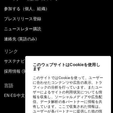
参加する（個人、組織）
プレスリリース登録
ニュースレター購読
連絡先 (英語のみ)
リンク
サステナビリティへの取り組み
このウェブサイトはCookieを使用し
ます
採用情報 (英語のみ)
このサイトではCookieを使って、ユーザー
に合わせたコンテンツや広告の表示、トラ
言語
フィックの分析を行っています。またユー
ザーによるサイトの利用状況についても情
EN
ES
中文
日本語
▪
▪
▪
報を収集し、ソーシャルメディアや広告配
信、データ解析の各パートナーに情報を共
有しています。ここで収集された情報は、
ユーザーが各パートナーに提供した他の情