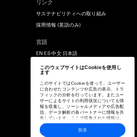
リンク
サステナビリティへの取り組み
採用情報 (英語のみ)
て
言語
EN
ES
中文
日本語
▪
▪
▪
このウェブサイトはCookieを使用し
ます
このサイトではCookieを使って、ユーザー
に合わせたコンテンツや広告の表示、トラ
フィックの分析を行っています。またユー
ザーによるサイトの利用状況についても情
報を収集し、ソーシャルメディアや広告配
信、データ解析の各パートナーに情報を共
有しています。ここで収集された情報は、
ユーザーが各パートナーに提供した他の情
報や各パートナーのサービスを使用した際
拒否
に収集された情報と組み合わされ、各パー