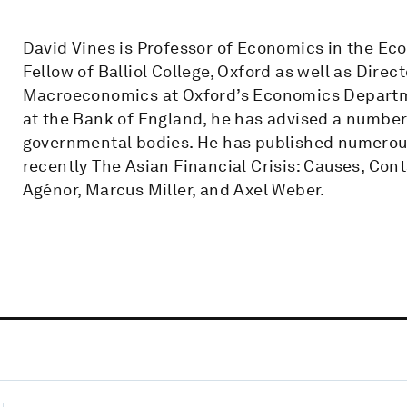
David Vines is Professor of Economics in the Ec
Fellow of Balliol College, Oxford as well as Direc
Macroeconomics at Oxford’s Economics Departm
at the Bank of England, he has advised a number
governmental bodies. He has published numerous 
recently The Asian Financial Crisis: Causes, Co
Agénor, Marcus Miller, and Axel Weber.