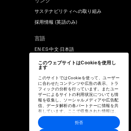
リンク
サステナビリティへの取り組み
採用情報 (英語のみ)
て
言語
EN
ES
中文
日本語
▪
▪
▪
このウェブサイトはCookieを使用し
ます
このサイトではCookieを使って、ユーザー
に合わせたコンテンツや広告の表示、トラ
フィックの分析を行っています。またユー
ザーによるサイトの利用状況についても情
報を収集し、ソーシャルメディアや広告配
信、データ解析の各パートナーに情報を共
有しています。ここで収集された情報は、
ユーザーが各パートナーに提供した他の情
報や各パートナーのサービスを使用した際
拒否
に収集された情報と組み合わされ、各パー