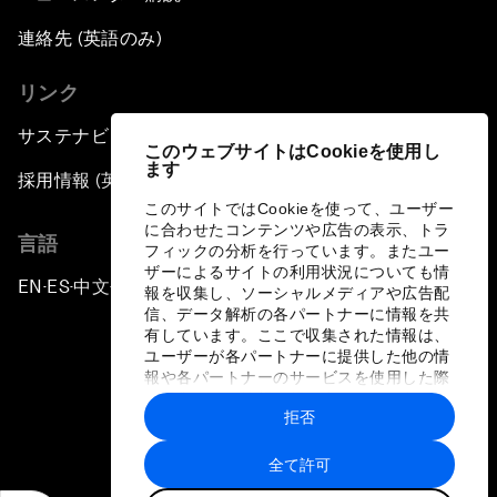
連絡先 (英語のみ)
リンク
サステナビリティへの取り組み
このウェブサイトはCookieを使用し
ます
採用情報 (英語のみ)
このサイトではCookieを使って、ユーザー
に合わせたコンテンツや広告の表示、トラ
言語
フィックの分析を行っています。またユー
ザーによるサイトの利用状況についても情
EN
ES
中文
日本語
▪
▪
▪
報を収集し、ソーシャルメディアや広告配
信、データ解析の各パートナーに情報を共
有しています。ここで収集された情報は、
ユーザーが各パートナーに提供した他の情
報や各パートナーのサービスを使用した際
に収集された情報と組み合わされ、各パー
拒否
トナーによって使用されることがありま
プライバシーポリシーと利用規約
す。
全て許可
サイトマップ