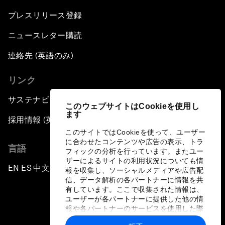
プレスリリース登録
ニュースレター購読
連絡先 (英語のみ)
リンク
サステナビリティへの取り組み
このウェブサイトはCookieを使用し
ます
採用情報 (英語のみ)
このサイトではCookieを使って、ユーザー
に合わせたコンテンツや広告の表示、トラ
言語
フィックの分析を行っています。またユー
ザーによるサイトの利用状況についても情
EN
ES
中文
日本語
▪
▪
▪
報を収集し、ソーシャルメディアや広告配
信、データ解析の各パートナーに情報を共
有しています。ここで収集された情報は、
ユーザーが各パートナーに提供した他の情
報や各パートナーのサービスを使用した際
に収集された情報と組み合わされ、各パー