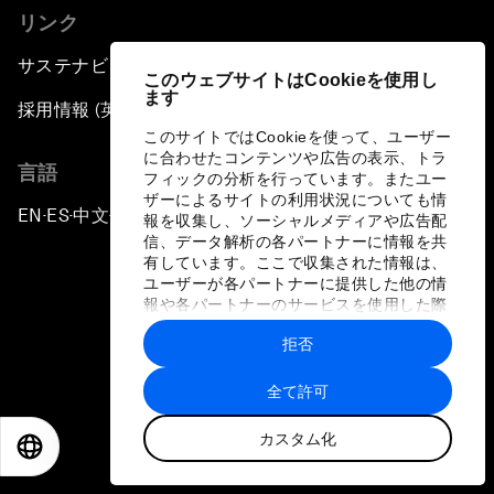
リンク
サステナビリティへの取り組み
このウェブサイトはCookieを使用し
ます
採用情報 (英語のみ)
このサイトではCookieを使って、ユーザー
に合わせたコンテンツや広告の表示、トラ
言語
フィックの分析を行っています。またユー
ザーによるサイトの利用状況についても情
EN
ES
中文
日本語
▪
▪
▪
報を収集し、ソーシャルメディアや広告配
信、データ解析の各パートナーに情報を共
有しています。ここで収集された情報は、
ユーザーが各パートナーに提供した他の情
報や各パートナーのサービスを使用した際
に収集された情報と組み合わされ、各パー
拒否
トナーによって使用されることがありま
プライバシーポリシーと利用規約
す。
全て許可
サイトマップ
カスタム化
©
2026
世界経済フォーラム
EN
ES
中文
日本語