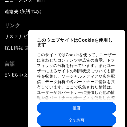
ニュースレター購読
連絡先 (英語のみ)
リンク
サステナビリティへの取り組み
このウェブサイトはCookieを使用し
ます
採用情報 (英語のみ)
このサイトではCookieを使って、ユーザー
に合わせたコンテンツや広告の表示、トラ
言語
フィックの分析を行っています。またユー
ザーによるサイトの利用状況についても情
EN
ES
中文
日本語
▪
▪
▪
報を収集し、ソーシャルメディアや広告配
信、データ解析の各パートナーに情報を共
有しています。ここで収集された情報は、
ユーザーが各パートナーに提供した他の情
報や各パートナーのサービスを使用した際
に収集された情報と組み合わされ、各パー
拒否
トナーによって使用されることがありま
プライバシーポリシーと利用規約
す。
全て許可
サイトマップ