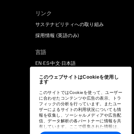
リンク
サステナビリティへの取り組み
採用情報 (英語のみ)
て
言語
EN
ES
中文
日本語
▪
▪
▪
このウェブサイトはCookieを使用し
ます
このサイトではCookieを使って、ユーザー
に合わせたコンテンツや広告の表示、トラ
フィックの分析を行っています。またユー
ザーによるサイトの利用状況についても情
報を収集し、ソーシャルメディアや広告配
信、データ解析の各パートナーに情報を共
有しています。ここで収集された情報は、
ユーザーが各パートナーに提供した他の情