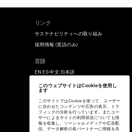
リンク
サステナビリティへの取り組み
採用情報 (英語のみ)
て
言語
EN
ES
中文
日本語
▪
▪
▪
このウェブサイトはCookieを使用し
ます
このサイトではCookieを使って、ユーザー
に合わせたコンテンツや広告の表示、トラ
フィックの分析を行っています。またユー
ザーによるサイトの利用状況についても情
報を収集し、ソーシャルメディアや広告配
信、データ解析の各パートナーに情報を共