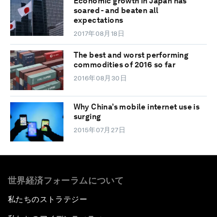
Economic growth in Japan has
soared - and beaten all
expectations
2017年08月18日
The best and worst performing
commodities of 2016 so far
2016年08月30日
Why China’s mobile internet use is
surging
2015年07月27日
世界経済フォーラムについて
私たちのストラテジー