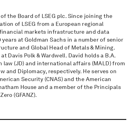
 the Board of LSEG plc. Since joining the
ation of LSEG from a European regional
 financial markets infrastructure and data
20 years at Goldman Sachs in a number of senior
ructure and Global Head of Metals & Mining.
 at Davis Polk & Wardwell. David holds a B.A.
n law (JD) and international affairs (MALD) from
aw and Diplomacy, respectively. He serves on
American Security (CNAS) and the American
 Chatham House and a member of the Principals
 Zero (GFANZ).