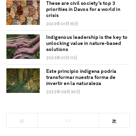
These are civil society's top 3
priorities in Davos for a world in
crisis
2023年01月16日
Indigenous leadership is the key to
unlocking value in nature-based
solutions
2023年01月11日
Este principio indígena podría
transformar nuestra forma de
invertir en la naturaleza
2022年09月30日
1/2
前
次