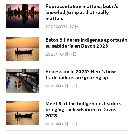
Representation matters, but it's
knowledge input that really
matters
2023年03月23日
Estos 8 líderes indígenas aportarán
su sabiduría en Davos 2023
2023年01月17日
Recession in 2023? Here's how
trade unions are gearing up
2023年01月16日
Meet 8 of the Indigenous leaders
bringing their wisdom to Davos
2023
2023年01月16日