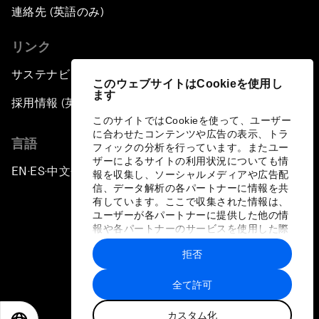
連絡先 (英語のみ)
リンク
サステナビリティへの取り組み
このウェブサイトはCookieを使用し
ます
採用情報 (英語のみ)
このサイトではCookieを使って、ユーザー
に合わせたコンテンツや広告の表示、トラ
言語
フィックの分析を行っています。またユー
ザーによるサイトの利用状況についても情
EN
ES
中文
日本語
▪
▪
▪
報を収集し、ソーシャルメディアや広告配
信、データ解析の各パートナーに情報を共
有しています。ここで収集された情報は、
ユーザーが各パートナーに提供した他の情
報や各パートナーのサービスを使用した際
に収集された情報と組み合わされ、各パー
拒否
トナーによって使用されることがありま
プライバシーポリシーと利用規約
す。
全て許可
サイトマップ
カスタム化