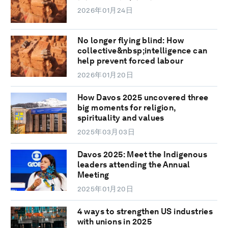
2026年01月24日
No longer flying blind: How
collective&nbsp;intelligence can
help prevent forced labour
2026年01月20日
How Davos 2025 uncovered three
big moments for religion,
spirituality and values
2025年03月03日
Davos 2025: Meet the Indigenous
leaders attending the Annual
Meeting
2025年01月20日
4 ways to strengthen US industries
with unions in 2025