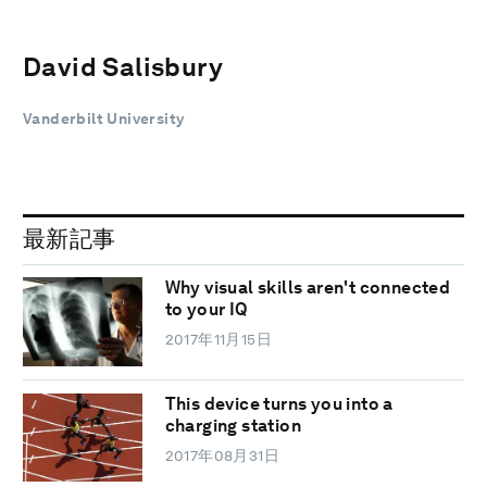
David Salisbury
Vanderbilt University
最新記事
Why visual skills aren't connected
to your IQ
2017年11月15日
This device turns you into a
charging station
2017年08月31日