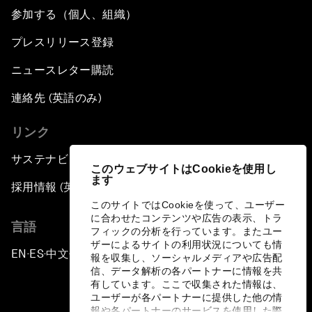
参加する（個人、組織）
プレスリリース登録
ニュースレター購読
連絡先 (英語のみ)
リンク
サステナビリティへの取り組み
このウェブサイトはCookieを使用し
ます
採用情報 (英語のみ)
このサイトではCookieを使って、ユーザー
に合わせたコンテンツや広告の表示、トラ
言語
フィックの分析を行っています。またユー
ザーによるサイトの利用状況についても情
EN
ES
中文
日本語
▪
▪
▪
報を収集し、ソーシャルメディアや広告配
信、データ解析の各パートナーに情報を共
有しています。ここで収集された情報は、
ユーザーが各パートナーに提供した他の情
報や各パートナーのサービスを使用した際