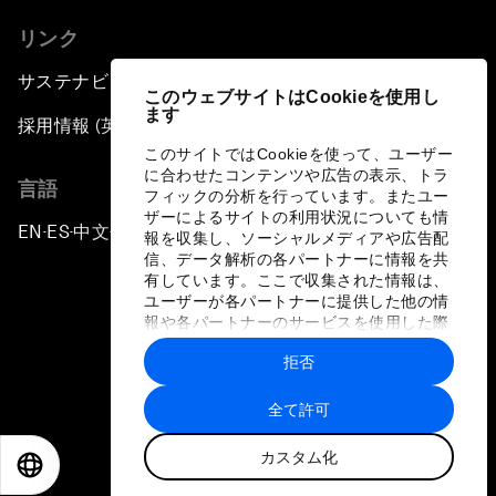
リンク
サステナビリティへの取り組み
このウェブサイトはCookieを使用し
ます
採用情報 (英語のみ)
このサイトではCookieを使って、ユーザー
に合わせたコンテンツや広告の表示、トラ
言語
フィックの分析を行っています。またユー
ザーによるサイトの利用状況についても情
EN
ES
中文
日本語
▪
▪
▪
報を収集し、ソーシャルメディアや広告配
信、データ解析の各パートナーに情報を共
有しています。ここで収集された情報は、
ユーザーが各パートナーに提供した他の情
報や各パートナーのサービスを使用した際
に収集された情報と組み合わされ、各パー
拒否
トナーによって使用されることがありま
プライバシーポリシーと利用規約
す。
全て許可
サイトマップ
カスタム化
©
2026
世界経済フォーラム
EN
ES
中文
日本語