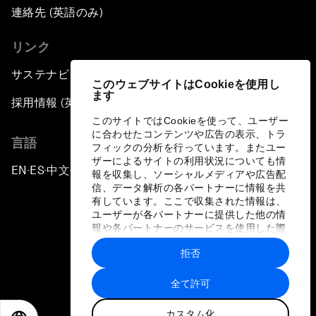
連絡先 (英語のみ)
リンク
サステナビリティへの取り組み
このウェブサイトはCookieを使用し
ます
採用情報 (英語のみ)
このサイトではCookieを使って、ユーザー
に合わせたコンテンツや広告の表示、トラ
言語
フィックの分析を行っています。またユー
ザーによるサイトの利用状況についても情
EN
ES
中文
日本語
▪
▪
▪
報を収集し、ソーシャルメディアや広告配
信、データ解析の各パートナーに情報を共
有しています。ここで収集された情報は、
ユーザーが各パートナーに提供した他の情
報や各パートナーのサービスを使用した際
に収集された情報と組み合わされ、各パー
拒否
トナーによって使用されることがありま
プライバシーポリシーと利用規約
す。
全て許可
サイトマップ
カスタム化