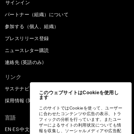
サインイン
パートナー（組織）について
参加する（個人、組織）
プレスリリース登録
ニュースレター購読
連絡先 (英語のみ)
リンク
サステナビリティへの取り組み
このウェブサイトはCookieを使用し
ます
採用情報 (英語のみ)
このサイトではCookieを使って、ユーザー
に合わせたコンテンツや広告の表示、トラ
言語
フィックの分析を行っています。またユー
ザーによるサイトの利用状況についても情
EN
ES
中文
日本語
▪
▪
▪
報を収集し、ソーシャルメディアや広告配