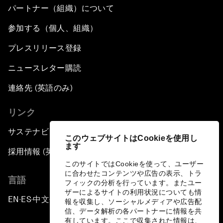
パートナー（組織）について
参加する（個人、組織）
プレスリリース登録
ニュースレター購読
連絡先 (英語のみ)
リンク
サステナビリティへの取り組み
このウェブサイトはCookieを使用し
ます
採用情報 (英語のみ)
このサイトではCookieを使って、ユーザー
に合わせたコンテンツや広告の表示、トラ
言語
フィックの分析を行っています。またユー
ザーによるサイトの利用状況についても情
EN
ES
中文
日本語
▪
▪
▪
報を収集し、ソーシャルメディアや広告配
信、データ解析の各パートナーに情報を共
有しています。ここで収集された情報は、