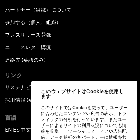
パートナー（組織）について
参加する（個人、組織）
プレスリリース登録
ニュースレター購読
連絡先 (英語のみ)
リンク
サステナビリティへの取り組み
このウェブサイトはCookieを使用し
ます
採用情報 (英語のみ)
このサイトではCookieを使って、ユーザー
に合わせたコンテンツや広告の表示、トラ
言語
フィックの分析を行っています。またユー
ザーによるサイトの利用状況についても情
EN
ES
中文
日本語
▪
▪
▪
報を収集し、ソーシャルメディアや広告配
信、データ解析の各パートナーに情報を共